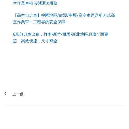
空作業車租借與運送服務
【高空自走車】桃園地區
/
龍潭
/
中壢
/
高空車運送剪刀式高
空作業車：工程界的安全保障
6
米剪刀車出租，竹南
-
新竹
-
桃園
-
新北地區服務全面覆
蓋，高效便捷，尺寸齊全
上一個